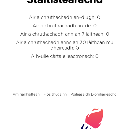
Staitistearachd
Air a chruthachadh an-diugh: 0
Air a chruthachadh an-de: 0
Air a chruthachadh ann an 7 làithean: 0
Air a chruthachadh anns an 30 làithean mu
dheireadh: 0
A h-uile càrta eileactronach: 0
Am riaghailtean
Fios thugainn
Poileasaidh Dìomhaireachd