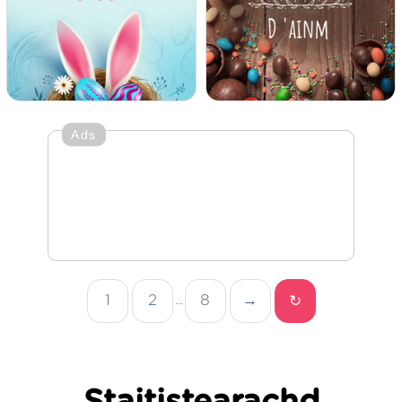
Ads
1
2
8
→
↻
...