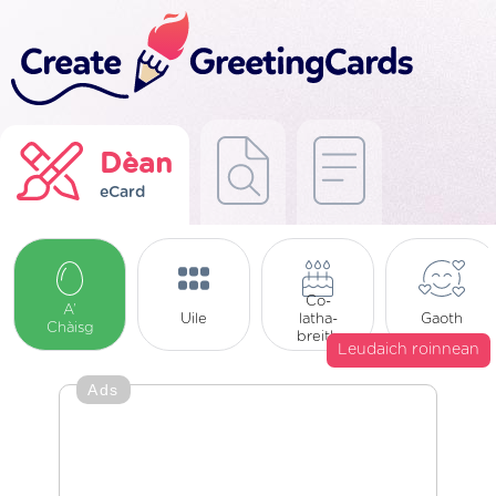
Dèan
eCard
Co-
A’
Uile
latha-
Gaoth
Chàisg
breith
Leudaich roinnean
Ads