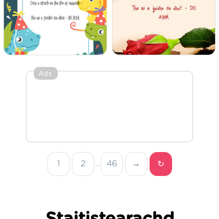
Ads
1
2
46
→
↻
...