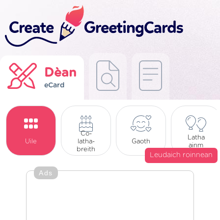
Dèan
eCard
Co-
Latha
Uile
latha-
Gaoth
ainm
breith
Leudaich roinnean
Ads