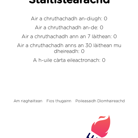
Staitistearachd
Air a chruthachadh an-diugh: 0
Air a chruthachadh an-de: 0
Air a chruthachadh ann an 7 làithean: 0
Air a chruthachadh anns an 30 làithean mu
dheireadh: 0
A h-uile càrta eileactronach: 0
Am riaghailtean
Fios thugainn
Poileasaidh Dìomhaireachd