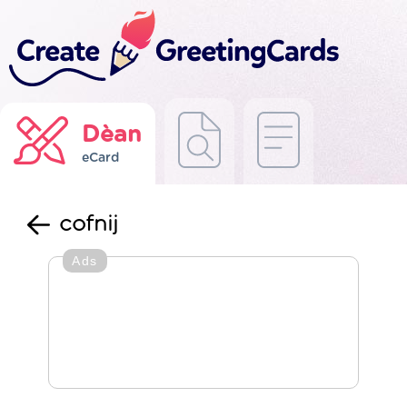
Dèan
eCard
cofnij
Ads