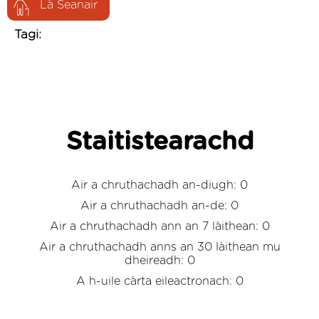
Là Seanair
Tagi:
Staitistearachd
Air a chruthachadh an-diugh: 0
Air a chruthachadh an-de: 0
Air a chruthachadh ann an 7 làithean: 0
Air a chruthachadh anns an 30 làithean mu
dheireadh: 0
A h-uile càrta eileactronach: 0