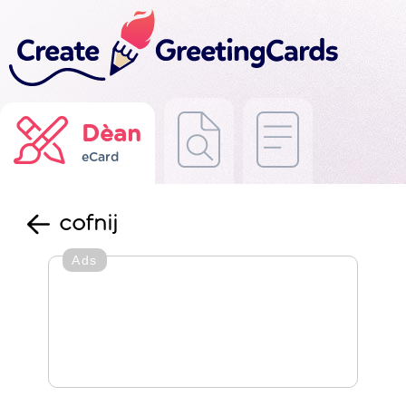
Dèan
eCard
cofnij
Ads