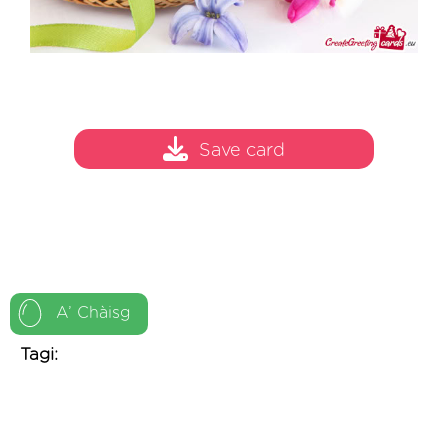
Save card
A’ Chàisg
Tagi: