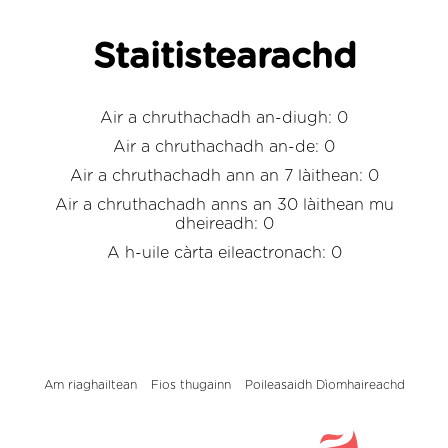
Staitistearachd
Air a chruthachadh an-diugh: 0
Air a chruthachadh an-de: 0
Air a chruthachadh ann an 7 làithean: 0
Air a chruthachadh anns an 30 làithean mu
dheireadh: 0
A h-uile càrta eileactronach: 0
Am riaghailtean
Fios thugainn
Poileasaidh Dìomhaireachd