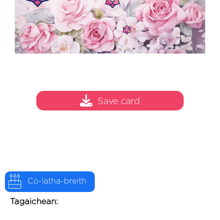
Save card
Co-latha-breith
Tagaichean: