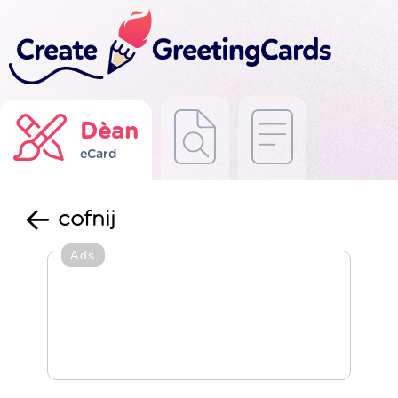
Dèan
eCard
cofnij
Ads