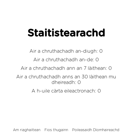
Staitistearachd
Air a chruthachadh an-diugh: 0
Air a chruthachadh an-de: 0
Air a chruthachadh ann an 7 làithean: 0
Air a chruthachadh anns an 30 làithean mu
dheireadh: 0
A h-uile càrta eileactronach: 0
Am riaghailtean
Fios thugainn
Poileasaidh Dìomhaireachd